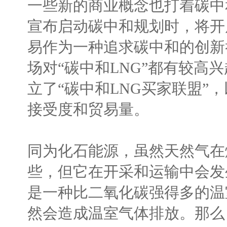
一些新的商业概念也打着碳中
宣布启动碳中和规划时，将开展
易作为一种追求碳中和的创新
场对“碳中和LNG”都有较高
立了“碳中和LNG买家联盟”
接受度和贸易量。
同为化石能源，虽然天然气在
些，但它在开采和运输中会发
是一种比二氧化碳强得多的温
然会造成温室气体排放。那么，