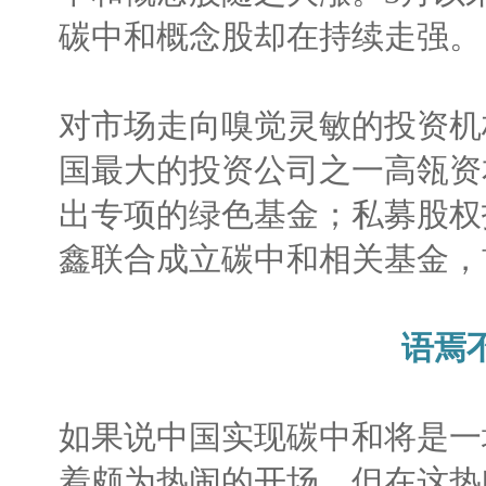
碳中和概念股却在持续走强。
对市场走向嗅觉灵敏的投资机
国最大的投资公司之一高瓴资
出专项的绿色基金；私募股权
鑫联合成立碳中和相关基金，
语焉
如果说中国实现碳中和将是一
着颇为热闹的开场。但在这热