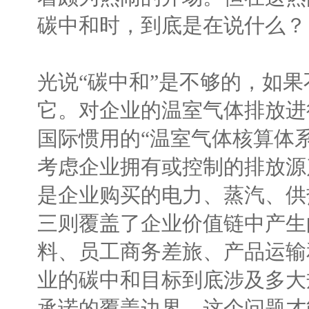
碳中和时，到底是在说什么？
光说“碳中和”是不够的，如
它。对企业的温室气体排放进
国际惯用的“温室气体核算体
考虑企业拥有或控制的排放源
是企业购买的电力、蒸汽、供
三则覆盖了企业价值链中产生
料、员工商务差旅、产品运输
业的碳中和目标到底涉及多大
承诺的覆盖边界，这个问题才