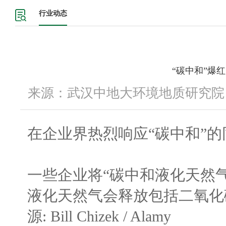
行业动态
“碳中和”爆
来源：武汉中地大环境地质研究院 发
在企业界热烈响应“碳中和”
一些企业将“碳中和液化天然
液化天然气会释放包括二氧化
源: Bill Chizek / Alamy