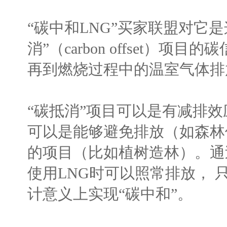
“碳中和LNG”买家联盟对它
消”（carbon offset）
再到燃烧过程中的温室气体排
“碳抵消”项目可以是有减排
可以是能够避免排放（如森林
的项目（比如植树造林）。通
使用LNG时可以照常排放，
计意义上实现“碳中和”。